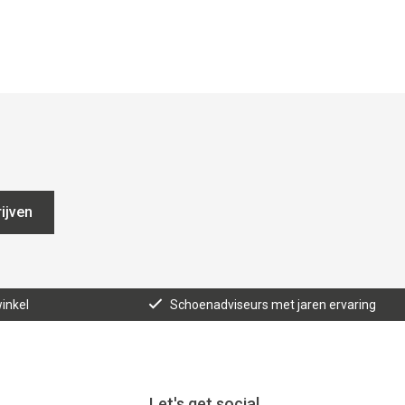
ijven
inkel
Schoenadviseurs met jaren ervaring
Let's get social