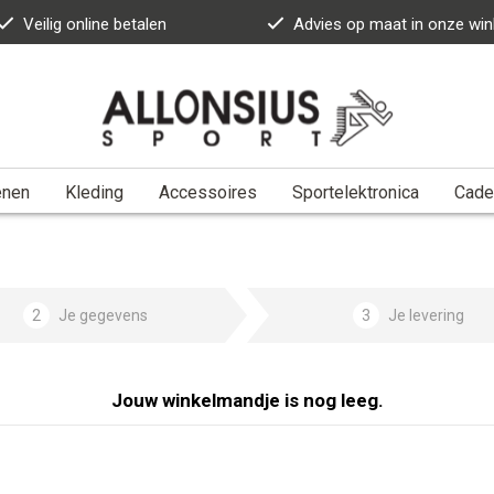
Veilig online betalen
Advies op maat in onze win
enen
Kleding
Accessoires
Sportelektronica
Cade
2
Je gegevens
3
Je levering
Jouw winkelmandje is nog leeg.