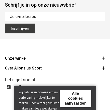
Schrijf je in op onze nieuwsbrief
Inschrijven
Onze winkel
Over Allonsius Sport
Allonsius Sport
Basiliekstraat 105 - 1500 Halle
Over ons
Let's get social
Route
Tel 02 356 46 46
Onze merken
BE0423.241.484
Wij gebruiken cookies om uw
Cancel order
Alle
surfervaring makkelijker te
cookies
Contact
aanvaarden
maken. Door verder gebruik te
maken van deze website ga