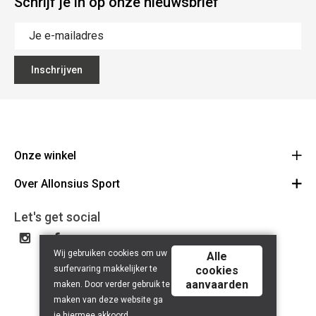
Schrijf je in op onze nieuwsbrief
Inschrijven
Onze winkel
Over Allonsius Sport
Allonsius Sport
Basiliekstraat 105 - 1500 Halle
Over ons
Let's get social
Route
Tel 02 356 46 46
Onze merken
BE0423.241.484
Wij gebruiken cookies om uw
Cancel order
Alle
surfervaring makkelijker te
cookies
Contact
aanvaarden
maken. Door verder gebruik te
maken van deze website ga
je hiermee akkoord.