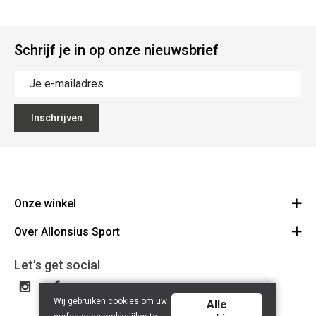
Schrijf je in op onze nieuwsbrief
Inschrijven
Onze winkel
Over Allonsius Sport
Allonsius Sport
Basiliekstraat 105 - 1500 Halle
Over ons
Let's get social
Route
Tel 02 356 46 46
Onze merken
BE0423.241.484
Wij gebruiken cookies om uw
Cancel order
Alle