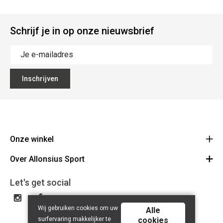
Schrijf je in op onze nieuwsbrief
Inschrijven
Onze winkel
Over Allonsius Sport
Allonsius Sport
Basiliekstraat 105 - 1500 Halle
Over ons
Let's get social
Route
Tel 02 356 46 46
Onze merken
BE0423.241.484
Wij gebruiken cookies om uw
Cancel order
Alle
surfervaring makkelijker te
cookies