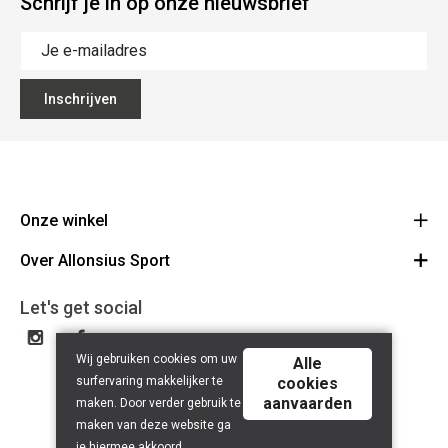
Schrijf je in op onze nieuwsbrief
Inschrijven
Onze winkel
Over Allonsius Sport
Allonsius Sport
Basiliekstraat 105 - 1500 Halle
Over ons
Let's get social
Route
Tel 02 356 46 46
Onze merken
BE0423.241.484
Wij gebruiken cookies om uw
Cancel order
Alle
surfervaring makkelijker te
cookies
Contact
aanvaarden
maken. Door verder gebruik te
maken van deze website ga
je hiermee akkoord.