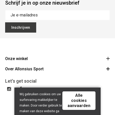
Schrijf je in op onze nieuwsbrief
Inschrijven
Onze winkel
Over Allonsius Sport
Allonsius Sport
Basiliekstraat 105 - 1500 Halle
Over ons
Let's get social
Route
Tel 02 356 46 46
Onze merken
BE0423.241.484
Wij gebruiken cookies om uw
Cancel order
Alle
surfervaring makkelijker te
cookies
Contact
aanvaarden
maken. Door verder gebruik te
maken van deze website ga