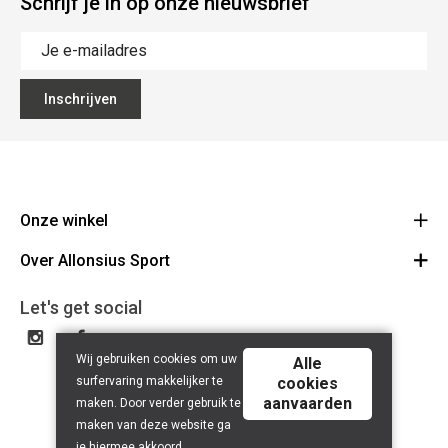
Schrijf je in op onze nieuwsbrief
Inschrijven
Onze winkel
Over Allonsius Sport
Allonsius Sport
Basiliekstraat 105 - 1500 Halle
Over ons
Let's get social
Route
Tel 02 356 46 46
Onze merken
BE0423.241.484
Wij gebruiken cookies om uw
Cancel order
Alle
surfervaring makkelijker te
cookies
Contact
aanvaarden
maken. Door verder gebruik te
maken van deze website ga
je hiermee akkoord.