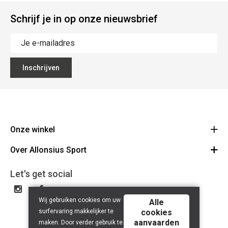
Schrijf je in op onze nieuwsbrief
Inschrijven
Onze winkel
Over Allonsius Sport
Allonsius Sport
Basiliekstraat 105 - 1500 Halle
Over ons
Let's get social
Route
Tel 02 356 46 46
Onze merken
BE0423.241.484
Wij gebruiken cookies om uw
Cancel order
Alle
surfervaring makkelijker te
cookies
Contact
aanvaarden
maken. Door verder gebruik te