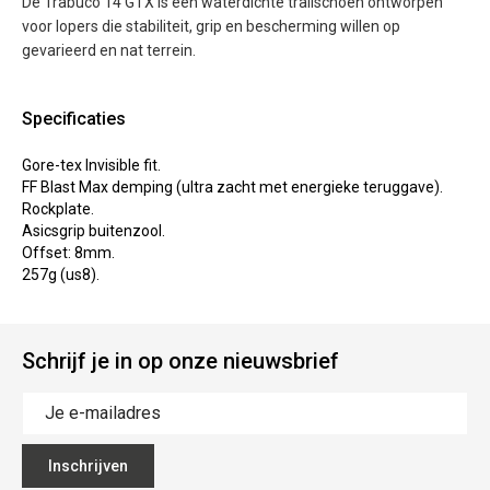
De Trabuco 14 GTX is een waterdichte trailschoen ontworpen
voor lopers die stabiliteit, grip en bescherming willen op
gevarieerd en nat terrein.
Specificaties
Gore-tex Invisible fit.
FF Blast Max demping (ultra zacht met energieke teruggave).
Rockplate.
Asicsgrip buitenzool.
Offset: 8mm.
257g (us8).
Schrijf je in op onze nieuwsbrief
Inschrijven