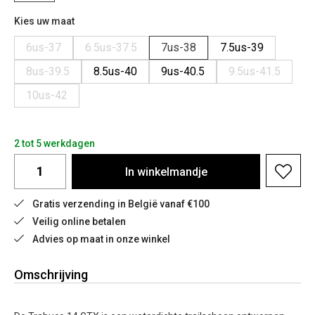
Kies uw maat
6us-37
6.5us-37.5
7us-38
7.5us-39
8us-39.5
8.5us-40
9us-40.5
9.5us-41.5
10us-42
2 tot 5 werkdagen
In
winkelmandje
Gratis verzending in België vanaf €100
Veilig online betalen
Advies op maat in onze winkel
Omschrijving