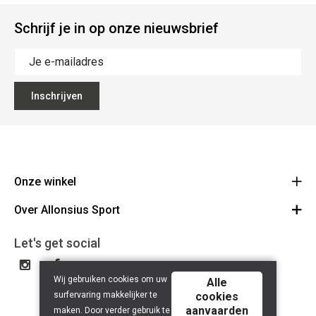
Schrijf je in op onze nieuwsbrief
Inschrijven
Onze winkel
Over Allonsius Sport
Allonsius Sport
Basiliekstraat 105 - 1500 Halle
Over ons
Let's get social
Route
Tel 02 356 46 46
Onze merken
BE0423.241.484
Wij gebruiken cookies om uw
Cancel order
Alle
surfervaring makkelijker te
cookies
Contact
aanvaarden
maken. Door verder gebruik te