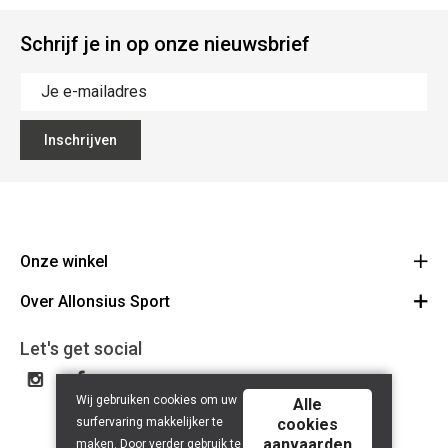
Schrijf je in op onze nieuwsbrief
Inschrijven
Onze winkel
Over Allonsius Sport
Allonsius Sport
Basiliekstraat 105 - 1500 Halle
Over ons
Let's get social
Route
Tel 02 356 46 46
Onze merken
BE0423.241.484
Wij gebruiken cookies om uw
Cancel order
Alle
surfervaring makkelijker te
cookies
Contact
aanvaarden
maken. Door verder gebruik te