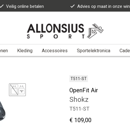
Veilig online betalen
Advies op maat in onze win
enen
Kleding
Accessoires
Sportelektronica
Cade
T511-ST
OpenFit Air
Shokz
T511-ST
€ 109,00