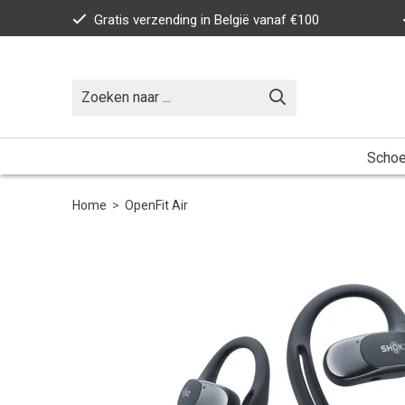
Gratis verzending in België vanaf €100
Scho
Home
>
OpenFit Air