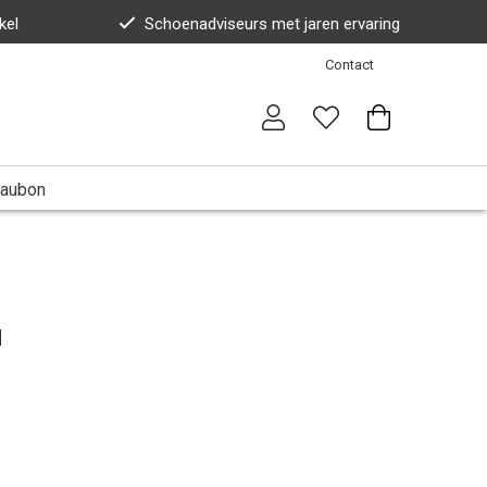
kel
Schoenadviseurs met jaren ervaring
Contact
aubon
l