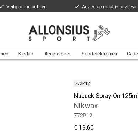
Veilig online betalen
Advies op maat in onze win
enen
Kleding
Accessoires
Sportelektronica
Cade
772P12
Nubuck Spray-On 125m
Nikwax
772P12
€ 16,60