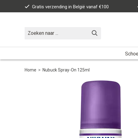
Gratis verzending in België vanaf €100
Scho
Home
>
Nubuck Spray-On 125ml