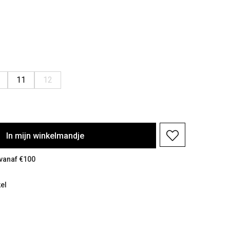
11
12
In
mijn
winkelmandje
 vanaf €100
el