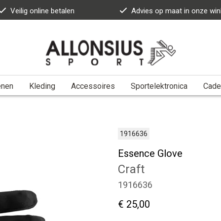
Veilig online betalen
Advies op maat in onze win
enen
Kleding
Accessoires
Sportelektronica
Cade
1916636
Essence Glove
Craft
1916636
€ 25,00