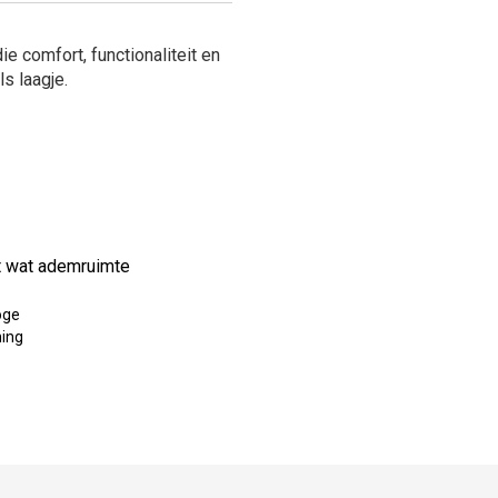
e comfort, functionaliteit en
s laagje.
et wat ademruimte
oge
ming