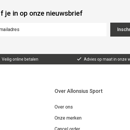
jf je in op onze nieuwsbrief
Inschr
Veilig online betalen
Advies op maat in onze w
Over Allonsius Sport
Over ons
Onze merken
Cancel order