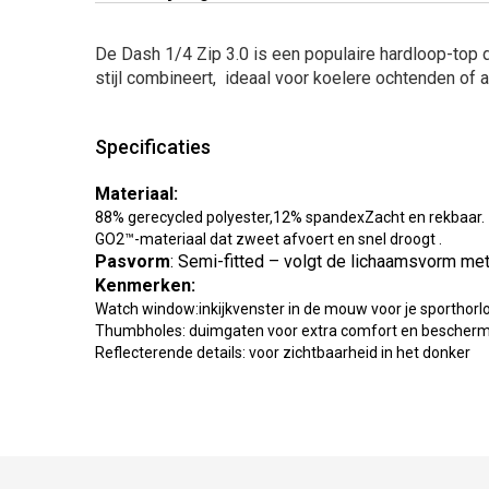
De Dash 1/4 Zip 3.0 is een populaire hardloop-top di
stijl combineert, ideaal voor koelere ochtenden of al
Specificaties
Materiaal:
88% gerecycled polyester,12% spandexZacht en rekbaar.
GO2™-materiaal dat zweet afvoert en snel droogt .
Pasvorm
: Semi-fitted – volgt de lichaamsvorm m
Kenmerken:
Watch window:inkijkvenster in de mouw voor je sporthorl
Thumbholes: duimgaten voor extra comfort en bescher
Reflecterende details: voor zichtbaarheid in het donker