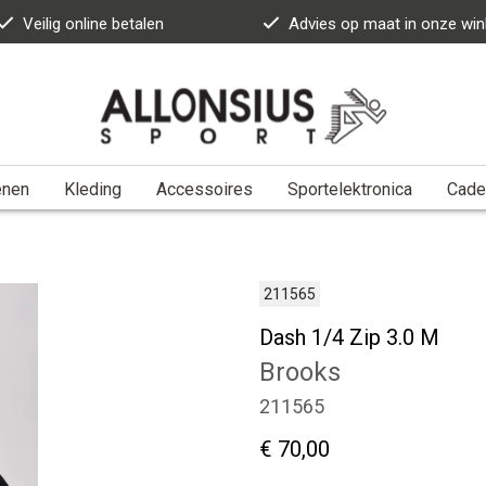
Veilig online betalen
Advies op maat in onze win
enen
Kleding
Accessoires
Sportelektronica
Cade
211565
Dash 1/4 Zip 3.0 M
Brooks
211565
€ 70,00