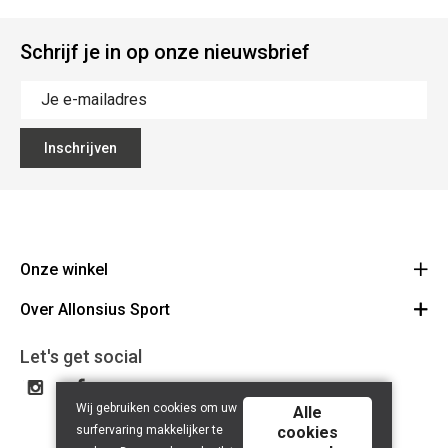
Schrijf je in op onze nieuwsbrief
Inschrijven
Onze winkel
Over Allonsius Sport
Allonsius Sport
Basiliekstraat 105 - 1500 Halle
Over ons
Let's get social
Route
Tel 02 356 46 46
Onze merken
BE0423.241.484
Wij gebruiken cookies om uw
Cancel order
Alle
surfervaring makkelijker te
cookies
Contact