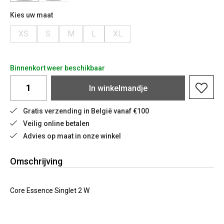
Kies uw maat
XS
S
M
L
XL
Binnenkort weer beschikbaar
In
winkelmandje
Gratis verzending in België vanaf €100
Veilig online betalen
Advies op maat in onze winkel
Omschrijving
Core Essence Singlet 2 W